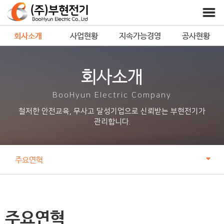
회사소개
사업현황
지속가능경영
공사현황
회사소개
BooHyun Electric Company
철저한 안전교육, 무사고 달성기업으로 신뢰받는 부현전기가
관리합니다.
주요연혁
주요연혁