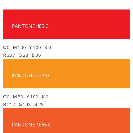
PANTONE 485 C
C
0
M
100
Y
100
K
0
R
237
G
28
B
36
PANTONE 1375 C
C
0
M
50
Y
100
K
0
R
217
G
148
B
29
PANTONE 1665 C