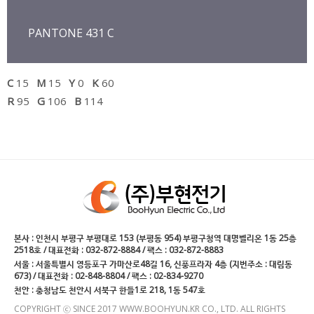
PANTONE 431 C
C
15
M
15
Y
0
K
60
R
95
G
106
B
114
본사 : 인천시 부평구 부평대로 153 (부평동 954) 부평구청역 대명벨리온 1동 25층
2518호 / 대표전화 : 032-872-8884 / 팩스 : 032-872-8883
서울 : 서울특별시 영등포구 가마산로48길 16, 신풍프라자 4층 (지번주소 : 대림동
673) / 대표전화 : 02-848-8804 / 팩스 : 02-834-9270
천안 : 충청남도 천안시 서북구 한들1로 218, 1동 547호
COPYRIGHT ⓒ SINCE 2017 WWW.BOOHYUN.KR CO., LTD. ALL RIGHTS