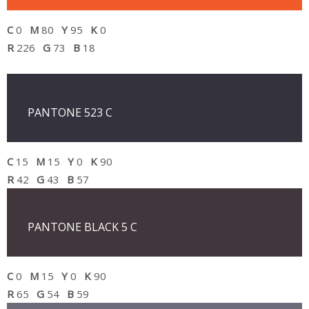
C
0
M
80
Y
95
K
0
R
226
G
73
B
18
PANTONE 523 C
C
15
M
15
Y
0
K
90
R
42
G
43
B
57
PANTONE BLACK 5 C
C
0
M
15
Y
0
K
90
R
65
G
54
B
59